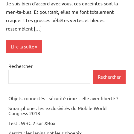
Je suis bien d’accord avec vous, ces enceintes sont la-
men-ta-bles. Et pourtant, elles me font totalement
craquer ! Les grosses bêbêtes vertes et bleues
ressemblent […]
Lire la suite
Hi-
Rechercher
Fi
Rechercher
MP3
Multimedia
Objets connectés : sécurité rime-t-elle avec liberté ?
Periphériques
Smartphone : les exclusivités du Mobile World
Congress 2018
Test : WRC 2 sur XBox
Karotz : les lapins ont leur phoenix