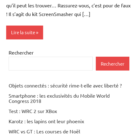
qu’il peut les trouver… Rassurez-vous, c’est pour de faux
! Il s’agit du kit ScreenSmasher qui […]
Lire la suite
Ecran
Rechercher
plasma
Rechercher
Inclassables
Periphériques
Objets connectés : sécurité rime-t-elle avec liberté ?
Smartphone : les exclusivités du Mobile World
Congress 2018
Test : WRC 2 sur XBox
Karotz : les lapins ont leur phoenix
WRC vs GT : Les courses de Noël