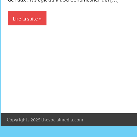
Lire la suite
Ecran
plasma
Inclassables
Periphériques
Copyrights 2025 thesocialmedia.com