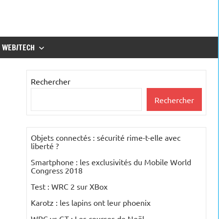
WEB/TECH
Rechercher
Rechercher
Objets connectés : sécurité rime-t-elle avec
liberté ?
Smartphone : les exclusivités du Mobile World
Congress 2018
Test : WRC 2 sur XBox
Karotz : les lapins ont leur phoenix
WRC vs GT : Les courses de Noël