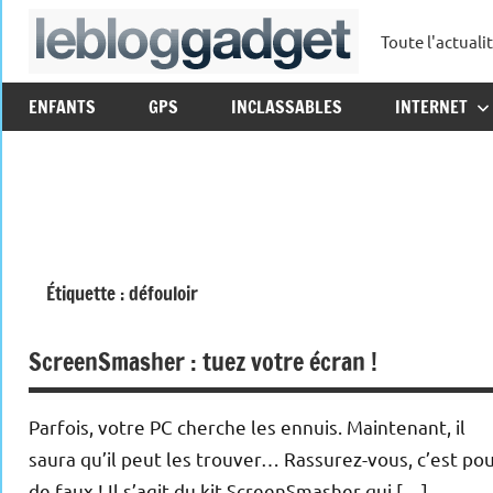
Aller
Toute l'actuali
au
leblo
contenu
ENFANTS
GPS
INCLASSABLES
INTERNET
Étiquette :
défouloir
ScreenSmasher : tuez votre écran !
Parfois, votre PC cherche les ennuis. Maintenant, il
saura qu’il peut les trouver… Rassurez-vous, c’est po
de faux ! Il s’agit du kit ScreenSmasher qui […]