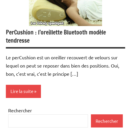
PerCushion : l’oreillette Bluetooth modèle
tendresse
Le perCushion est un oreiller recouvert de velours sur
lequel on peut se reposer dans bien des positions. Oui,
bon, c’est vrai, c’est le principe […]
Lire la suite
Kits
Rechercher
main
Rechercher
libre