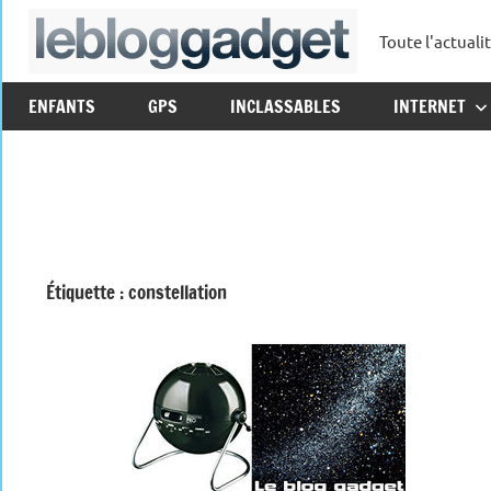
Aller
Toute l'actuali
au
leblo
contenu
ENFANTS
GPS
INCLASSABLES
INTERNET
Étiquette :
constellation