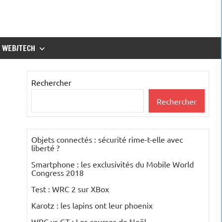
WEB/TECH
Rechercher
Rechercher
Objets connectés : sécurité rime-t-elle avec
liberté ?
Smartphone : les exclusivités du Mobile World
Congress 2018
Test : WRC 2 sur XBox
Karotz : les lapins ont leur phoenix
WRC vs GT : Les courses de Noël