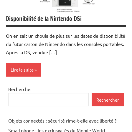
Disponibilité de la Nintendo DSi
On en sait un chouia de plus sur les dates de disponibilité
du futur carton de Nintendo dans les consoles portables.
Après la DS, vendue […]
Lire la suite
Enfants
Rechercher
Rechercher
Objets connectés : sécurité rime-t-elle avec liberté ?
Smartphone : les exclusivités du Mobile World