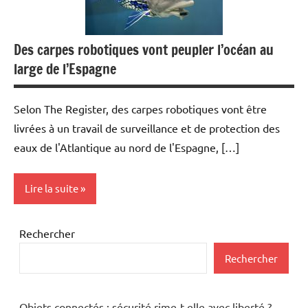
Des carpes robotiques vont peupler l’océan au
large de l’Espagne
Selon The Register, des carpes robotiques vont être
livrées à un travail de surveillance et de protection des
eaux de l'Atlantique au nord de l'Espagne, […]
Lire la suite
Inclassables
Rechercher
Rechercher
Objets connectés : sécurité rime-t-elle avec liberté ?