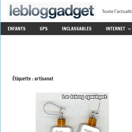
Aller
Toute l'actuali
au
leblo
contenu
ENFANTS
GPS
INCLASSABLES
INTERNET
Étiquette :
artisanat