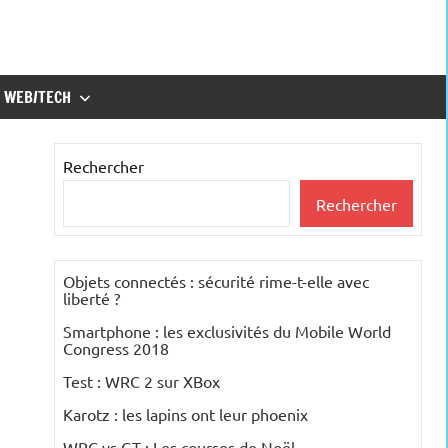
WEB/TECH
Rechercher
Rechercher
Objets connectés : sécurité rime-t-elle avec
liberté ?
Smartphone : les exclusivités du Mobile World
Congress 2018
Test : WRC 2 sur XBox
Karotz : les lapins ont leur phoenix
WRC vs GT : Les courses de Noël