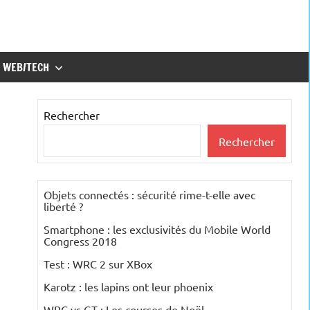
WEB/TECH
Rechercher
Rechercher
Objets connectés : sécurité rime-t-elle avec
liberté ?
Smartphone : les exclusivités du Mobile World
Congress 2018
Test : WRC 2 sur XBox
Karotz : les lapins ont leur phoenix
WRC vs GT : Les courses de Noël