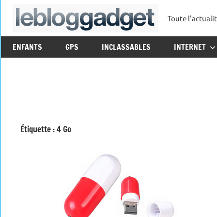
Aller
Toute l'actuali
au
leblo
contenu
ENFANTS
GPS
INCLASSABLES
INTERNET
Étiquette :
4 Go